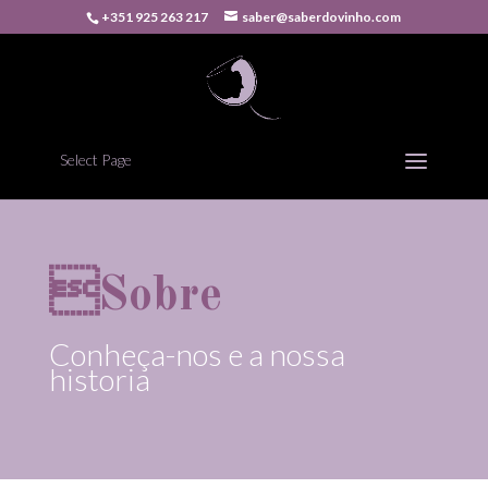
+351 925 263 217
saber@saberdovinho.com
Select Page
Sobre
Conheça-nos e a nossa
historia