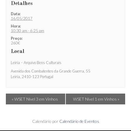
Detalhes
Data:
16/05/2017
Hora:
10:30 am - 6:25 pm
Preço:
260€
Local
Leiria – Arquivo Bens Culturais
Avenida dos Combatentes da Grande Guerra, 55
Leiria
,
2410-123
Portugal
Evento
«
WSET Nível 3 em Vinhos
WSET Nível 1 em Vinhos
»
Navigation
Calendário por
Calendário de Eventos