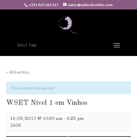
+351 925 263 217
saber@saberdovinho.com
Select Page
« All Eventos
This evento has passed.
WSET Nível 1 em Vinhos
16/05/2017 @ 10:30 am
-
6:25 pm
260€