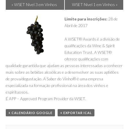
Evento
«
WSET Nível 3 em Vinhos
WSET Nível 1 em Vinhos
»
Navigation
Limite para inscrições:
28 de
Abril de 2017
A WSET® Awards é a divisão de
qualificações da Wine & Spirit
Education Trust. A WSET®
oferece qualificações com
qualidade garantida que ajudam as pessoas interessadas a conhecer
mais sobre as bebidas alcoólicas e a desenvolver as suas aptidões
de prova/degustação. A Saber do Vinho® é uma empresa
especializada na formação profissional na área dos vinhos e
espirituosos.
É APP – Approved Program Provider da WSET.
+ CALENDÁRIO GOOGLE
+ EXPORTAR ICAL