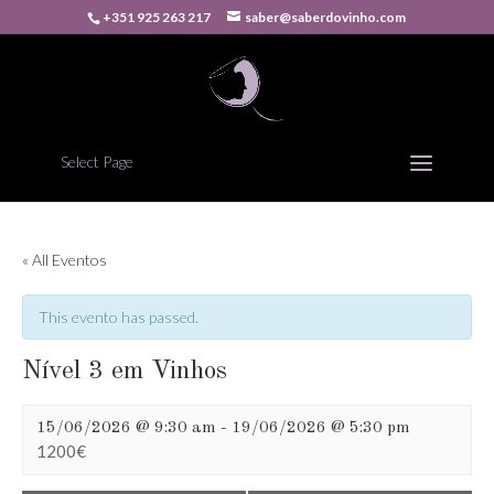
+351 925 263 217
saber@saberdovinho.com
Select Page
« All Eventos
This evento has passed.
Nível 3 em Vinhos
15/06/2026 @ 9:30 am
-
19/06/2026 @ 5:30 pm
1200€