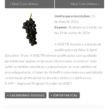
Evento
«
Nível 2 em Vinhos
Nível 1 em Vinhos
»
Navigation
Limite para inscrições:
15
de Maio de 2026
Exames
: Realizam-se à tarde, no
dia 19 de Junho de 2026
A WSET® Awards é a divisão de
qualificações da Wine & Spirit
Education Trust. A WSET® oferece qualificações com qualidade
garantida que ajudam as pessoas interessadas a conhecer mais
sobre as bebidas alcoólicas e a desenvolver as suas aptidões de
prova/degustação. A Saber do Vinho® é uma empresa especializada
na formação profissional na área dos vinhos e espirituosos.
É APP – Approved Program Provider da WSET.
+ CALENDÁRIO GOOGLE
+ EXPORTAR ICAL